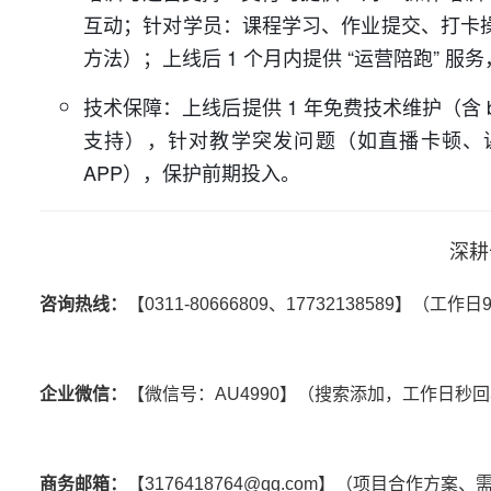
互动；针对学员：课程学习、作业提交、打卡
方法）；上线后 1 个月内提供 “运营陪跑”
技术保障：上线后提供 1 年免费技术维护（含 
支持），针对教学突发问题（如直播卡顿、课
APP），保护前期投入。
深耕
咨询热线：
【0311-80666809、17732138589】（工作
企业微信：
【微信号：AU4990】（搜索添加，工作日秒
商务邮箱：
【3176418764@qq.com】（项目合作方