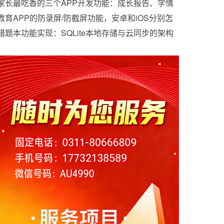
家长最吃香的三个APP开发功能：成长报告、学情
分析、排名可见
教育APP的防录屏/防截屏功能，安卓和iOS分别怎
么搞？
错题本功能实现：SQLite本地存储与云同步的架构
抉择