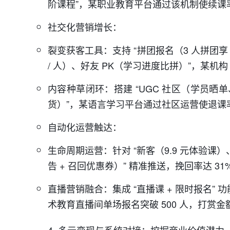
阶课程”，某职业教育平台通过该机制使续课率
社交化营销增长：
裂变获客工具：支持 “拼团报名（3 人拼团享
/ 人）、好友 PK（学习进度比拼）”，某机构 
内容种草闭环：搭建 “UGC 社区（学员晒
货）”，某语言学习平台通过社区运营使退课率
自动化运营触达：
生命周期运营：针对 “新客（9.9 元体验
告 + 召回优惠券）” 精准推送，挽回率达 31
直播营销融合：集成 “直播课 + 限时报名”
术教育直播间单场报名突破 500 人，打赏金额
4. 多元变现与系统对接：挖掘商业价值潜力