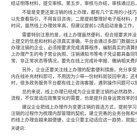
结证明等材料，提交审核。第五步，审核与办结，审核通过后
不管是变更还是注销的线上办理，都有几个实用的小技巧
以先查看指引，不用盲目咨询；二是提前整理好电子版材料，
时间，虽然线上办理效率高，但建议提前
周启动准备工作，
1-2
需要特别注意的是，线上办理虽然便利，但合规要求并没
上提交的信息和材料必须真实准确，平台会通过多部门数据比
办理注销的企业，必须按要求完成清算程序，编制真实的清算
上办理产生的电子营业执照、注销通知书等电子凭证都具备同
常、非正常状态等情况，要先在线上完成补申报、缴纳相关费
另外，企业还要关注线上办理的配套便利措施，充分享受
内在线补充材料即可，不用因为少带一份材料就驳回申请；还
时，很多政务服务平台都有线上咨询客服，遇到操作问题可以
总的来说，线上办理已经成为企业变更注销的必然趋势，
流程，不仅是适应政策变化的需要，也是提升自身运营效率的
建议企业把线上办理作为变更注销的首选方式，提前学习
注销的过程作为梳理内部管理的契机，建立完善的业务台账和
的线上办理会越来越便捷，企业只要主动适应这一趋势，就能
关键词：