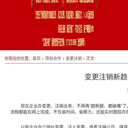
你现在的位置：
首页
>
项目合作
>
变更注销
>
正文
变更注销新趋
现在企业办变更、注销业务，不用再
“
跑断腿、磨破嘴
”
了
流程都能在网上完成，不仅省时间、省精力，还能实时跟踪办
以前企业办个地址变更、法人变更，或者注销公司，得逐