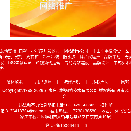
友情链接:
口罩
小程序开发公司
网站制作公司
中山军事夏令营
左
tpo光引发剂
周转箱
起重吊装
防水胶
抖音代运营
品牌策划
无
设
ISO体系认证
短视频代运营
青岛网站建设
品牌设计
中式实木
办
隐私政策
|
用户协议
|
法律声明
|
版权声明
|
网站
Copyright©1999-2026 石家庄万博网络技术有限公司 版权所有 违者必
地图
究
违法和不良信息举报电话: 0311-80666809 投稿邮
箱:3176418764@qq.com 客服热线：17732138589 地址： 河北省石
家庄市桥西区维明南大街与芳华路交口东南角10层
冀ICP备15008488号-3