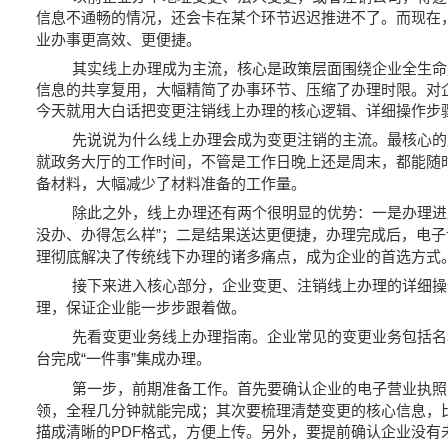
信息不通畅的情况，还会卡在某个环节迟迟推进不了。而现在
业办事更高效、更便捷。
其实线上办理成为主流，核心是政策层面围绕企业全生命
信息的共享复用，大幅精简了办事环节、压缩了办理时限。对
今天就用大白话把变更注销线上办理的核心逻辑、详细操作步
先说说为什么线上办理会成为变更注销的主流。最核心的
就政务大厅的工作时间，不管是工作日晚上还是周末，都能随
备材料，大幅减少了材料准备的工作量。
除此之外，线上办理还有两个很明显的优势：一是办理进
没办、办得怎么样
；二是结果送达更便捷，办理完成后，电子
”
理彻底解决了传统线下办理的诸多痛点，成为企业的首选方式
接下来进入核心部分，企业变更、注销线上办理的详细操
理，保证企业能一步步跟着做。
先看变更业务线上办理指南。企业常见的变更业务包括名
台完成
一件事
集成办理。
“
”
第一步，前期准备工作。首先要确认企业的电子营业执照
领，全程几分钟就能完成；其次要梳理清楚变更的核心信息，
描成清晰的
格式，方便上传。另外，要提前确认企业没有
PDF