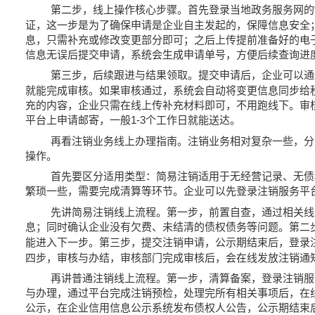
第二步，线上操作核心步骤。首先登录当地政务服务网的
证，这一步是为了确保申请是企业自主发起的，保障信息安全
息，只需补充或修改变更部分即可；之后上传提前准备好的电
信息无误后提交申请，系统会生成申请单号，方便后续查询进
第三步，后续跟进与结果领取。提交申请后，企业可以通
就能完成审核。如果审核通过，系统会自动将变更信息同步给
充的内容，企业只需在线上传补充材料即可，不用跑线下。审
平台上申请邮寄，一般
个工作日就能送达。
1-3
再看注销业务线上办理指南。注销业务相对复杂一些，分
操作。
首先要区分适用类型：简易注销适用于无经营记录、无债
繁琐一些，需要完成清算等环节。企业可以先登录注销服务平
先讲简易注销线上流程。第一步，前置自查，通过相关线
息；同时确认企业没有欠费、未结清的债权债务等问题。第二
能进入下一步。第三步，提交注销申请，公示期结束后，登录
四步，审核与办结，审核部门完成审核后，会在线发放注销通
再讲普通注销线上流程。第一步，清算备案，登录注销服
与办理，通过平台完成注销预检，处理完所有相关事项后，在
公示，在企业信用信息公示系统发布债权人公告，公示期结束