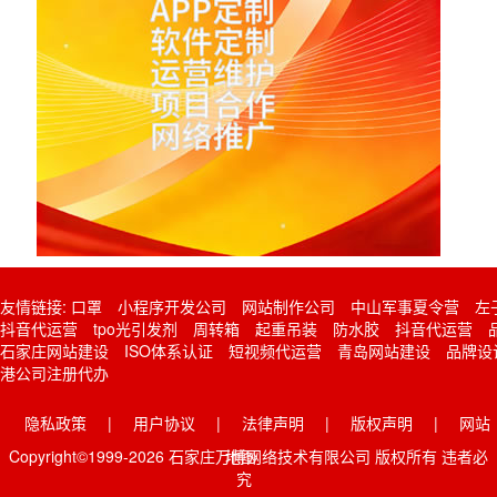
友情链接:
口罩
小程序开发公司
网站制作公司
中山军事夏令营
左
抖音代运营
tpo光引发剂
周转箱
起重吊装
防水胶
抖音代运营
石家庄网站建设
ISO体系认证
短视频代运营
青岛网站建设
品牌设
港公司注册代办
隐私政策
|
用户协议
|
法律声明
|
版权声明
|
网站
Copyright©1999-2026 石家庄万博网络技术有限公司 版权所有 违者必
地图
究