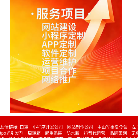
友情链接:
口罩
小程序开发公司
网站制作公司
中山军事夏令营
左
tpo光引发剂
周转箱
起重吊装
防水胶
抖音代运营
品牌策划
无