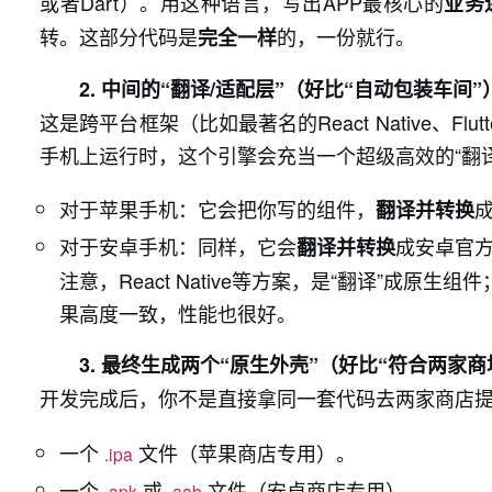
或者Dart）。用这种语言，写出APP最核心的
业务
转。这部分代码是
的，一份就行。
完全一样
2. 中间的“翻译/适配层”（好比“自动包装车间”
这是跨平台框架（比如最著名的React Native、
手机上运行时，这个引擎会充当一个超级高效的“翻译
对于苹果手机：它会把你写的组件，
翻译并转换
对于安卓手机：同样，它会
成安卓官方
翻译并转换
注意，React Native等方案，是“翻译”成原
果高度一致，性能也很好。
3. 最终生成两个“原生外壳”（好比“符合两家
开发完成后，你不是直接拿同一套代码去两家商店
一个
文件（苹果商店专用）。
.ipa
一个
或
文件（安卓商店专用）。
.apk
.aab