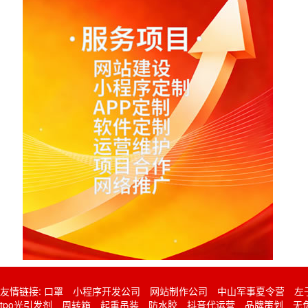
友情链接:
口罩
小程序开发公司
网站制作公司
中山军事夏令营
左
tpo光引发剂
周转箱
起重吊装
防水胶
抖音代运营
品牌策划
无