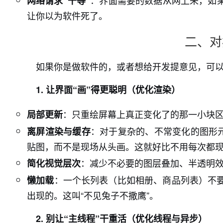
：界面需要的数据从网上来，如
网络请求“干等”
让你以为软件死了。
二、对
如果你是做软件的，或者想给开发提意见，可
1. 让界面“画”得更聪明（优化渲染）
：只重绘屏幕上真正变化了的那一小块
局部更新
：对于复杂的、不常变化的图形
离屏渲染与缓存
贴图，而不是现场从头画。这就好比不用每次都
：减少不必要的图层叠加、半透明效
简化视觉层次
：一个长列表（比如相册、商品列表）不
懒加载
出现的。这叫“不见兔子不撒鹰”。
2. 别让“主线程”干重活（优化线程与异步）