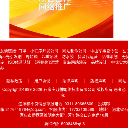
友情链接:
口罩
小程序开发公司
网站制作公司
中山军事夏令营
左
tpo光引发剂
周转箱
起重吊装
防水胶
抖音代运营
品牌策划
无
设
ISO体系认证
短视频代运营
青岛网站建设
品牌设计
中式实木
办
隐私政策
|
用户协议
|
法律声明
|
版权声明
|
网站
Copyright©1999-2026 石家庄万博网络技术有限公司 版权所有 违者必
地图
究
违法和不良信息举报电话: 0311-80666809 投稿邮
箱:3176418764@qq.com 客服热线：17732138589 地址： 河北省石
家庄市桥西区维明南大街与芳华路交口东南角10层
冀ICP备15008488号-3