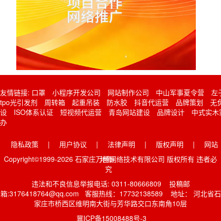
友情链接:
口罩
小程序开发公司
网站制作公司
中山军事夏令营
左
tpo光引发剂
周转箱
起重吊装
防水胶
抖音代运营
品牌策划
无
设
ISO体系认证
短视频代运营
青岛网站建设
品牌设计
中式实木
办
隐私政策
|
用户协议
|
法律声明
|
版权声明
|
网站
Copyright©1999-2026 石家庄万博网络技术有限公司 版权所有 违者必
地图
究
违法和不良信息举报电话: 0311-80666809 投稿邮
箱:3176418764@qq.com 客服热线：17732138589 地址： 河北省石
家庄市桥西区维明南大街与芳华路交口东南角10层
冀ICP备15008488号-3