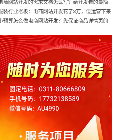
想卖货
电商网站开发的需求文档怎么写？给开发看的最简
版本
服装行业老板：电商网站开发花了3万，但运营下来
效果将会如何？
小预算怎么做电商网站开发？先保证商品详情页的
这4块内容