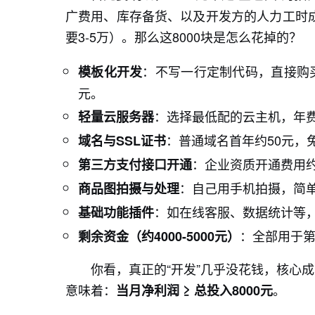
广费用、库存备货、以及开发方的人力工时
要3-5万）。那么这8000块是怎么花掉的？
：不写一行定制代码，直接购买或
模板化开发
元。
：选择最低配的云主机，年费约
轻量云服务器
：普通域名首年约50元，免
域名与SSL证书
：企业资质开通费用约
第三方支付接口开通
：自己用手机拍摄，简单
商品图拍摄与处理
：如在线客服、数据统计等
基础功能插件
：全部用于
剩余资金（约4000-5000元）
你看，真正的“开发”几乎没花钱，核心
意味着：
。
当月净利润 ≥ 总投入8000元