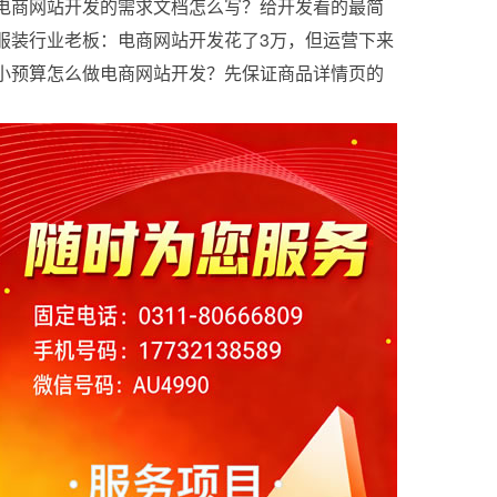
想卖货
电商网站开发的需求文档怎么写？给开发看的最简
版本
服装行业老板：电商网站开发花了3万，但运营下来
效果将会如何？
小预算怎么做电商网站开发？先保证商品详情页的
这4块内容