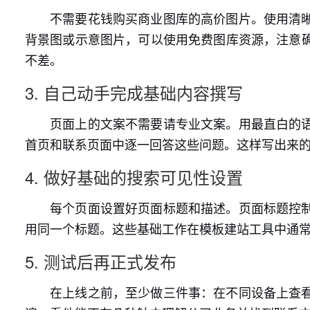
不需要花钱购买商业图库的高价图片。使用清
背景图或示意图片，可以使用免费图库资源，注意
不差。
3. 自己动手完成基础内容撰写
页面上的文案不需要请专业文案。用最直白的
首页和联系页面中逐一回答这些问题。这样写出来
4. 做好基础的搜索可见性设置
每个页面设置好页面标题和描述。页面标题控
用同一个标题。这些基础工作在模板建站工具中通
5. 测试后再正式发布
在上线之前，至少做三件事：在不同设备上查