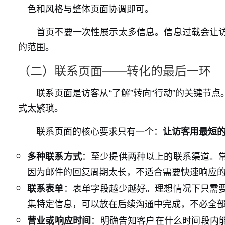
色和风格与整体页面协调即可。
首页不要一次性展示太多信息。信息过载会让
的范围。
（二）联系页面——转化的最后一环
联系页面是访客从“了解”转向“行动”的关键
式太繁琐。
联系页面的核心要求只有一个：
让访客用最短
：至少提供两种以上的联系渠道。
多种联系方式
因为邮件的回复周期太长，不适合需要快速响应
：表单字段越少越好。理想情况下只需要
联系表单
集特定信息，可以放在后续沟通中完成，不必全
：明确告知客户在什么时间段内能收
营业或响应时间