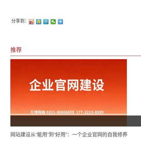
分享到：
推荐
网站建设从“能用”到“好用”：一个企业官网的自我修养