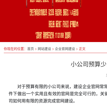
你现在的位置：
首页
>
网站建设
>
企业官网建设
>
正文
小公司预算少
对于预算有限的小公司来说，建设企业官网常
件下做出一个实用且有效的官网是完全可行的，关键
司如何用有限的资源完成官网建设。