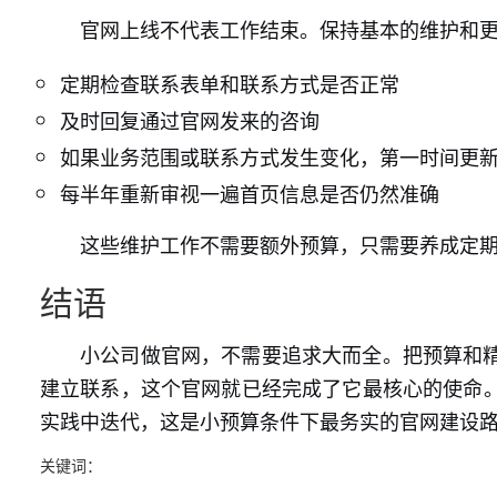
官网上线不代表工作结束。保持基本的维护和
定期检查联系表单和联系方式是否正常
及时回复通过官网发来的咨询
如果业务范围或联系方式发生变化，第一时间更
每半年重新审视一遍首页信息是否仍然准确
这些维护工作不需要额外预算，只需要养成定
结语
小公司做官网，不需要追求大而全。把预算和
建立联系，这个官网就已经完成了它最核心的使命
实践中迭代，这是小预算条件下最务实的官网建设
关键词：