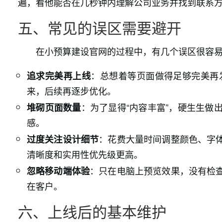
遍，看他能否在几秒钟内理解公司业务并找到联系
五、常见的误区需要避开
在小预算建设官网的过程中，有几个误区很容
：总想着等页面做得足够完美再
追求完美再上线
来，后续再逐步优化。
：为了显得“内容丰富”，硬生生
堆砌页面数量
感。
：花费大量时间调整颜色、字
过度关注设计细节
清晰度和实用性优先级更高。
：只在电脑上预览效果，没有检
忽略移动端体验
在客户。
六、上线后的基本维护