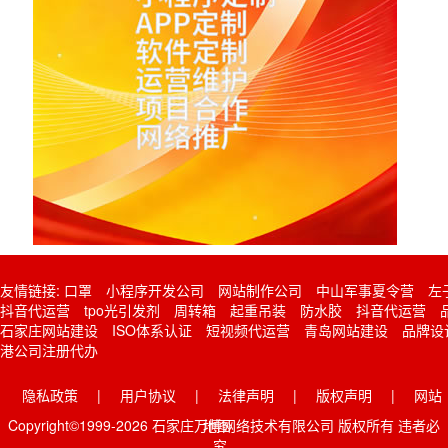
友情链接:
口罩
小程序开发公司
网站制作公司
中山军事夏令营
左
抖音代运营
tpo光引发剂
周转箱
起重吊装
防水胶
抖音代运营
石家庄网站建设
ISO体系认证
短视频代运营
青岛网站建设
品牌设
港公司注册代办
隐私政策
|
用户协议
|
法律声明
|
版权声明
|
网站
Copyright©1999-2026 石家庄万博网络技术有限公司 版权所有 违者必
地图
究