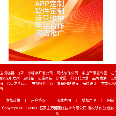
友情链接:
口罩
小程序开发公司
网站制作公司
中山军事夏令营
左
tpo光引发剂
周转箱
起重吊装
防水胶
抖音代运营
品牌策划
无
设
ISO体系认证
短视频代运营
青岛网站建设
品牌设计
中式实木
办
隐私政策
|
用户协议
|
法律声明
|
版权声明
|
网站
Copyright©1999-2026 石家庄万博网络技术有限公司 版权所有 违者必
地图
究