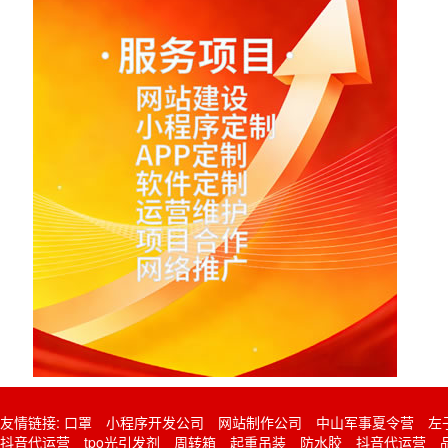
友情链接:
口罩
小程序开发公司
网站制作公司
中山军事夏令营
左
抖音代运营
tpo光引发剂
周转箱
起重吊装
防水胶
抖音代运营