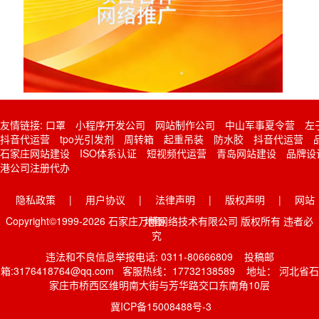
友情链接:
口罩
小程序开发公司
网站制作公司
中山军事夏令营
左
抖音代运营
tpo光引发剂
周转箱
起重吊装
防水胶
抖音代运营
石家庄网站建设
ISO体系认证
短视频代运营
青岛网站建设
品牌设
港公司注册代办
隐私政策
|
用户协议
|
法律声明
|
版权声明
|
网站
Copyright©1999-2026 石家庄万博网络技术有限公司 版权所有 违者必
地图
究
违法和不良信息举报电话: 0311-80666809 投稿邮
箱:3176418764@qq.com 客服热线：17732138589 地址： 河北省石
家庄市桥西区维明南大街与芳华路交口东南角10层
冀ICP备15008488号-3