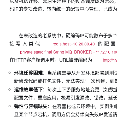
以及机房迁移、云原生环境下的动态调度成为常态，
码IP的专项改造，转向统一的配置中心管理，已成
在未改造的老系统中，硬编码IP可能散布于多
接写入类似
的配置
redis.host=10.20.30.40
private static final String MQ_BROKER = "172.16.10
在HTTP客户端调用时，URL被硬编码为
http://
：当系统需要从开发环境部署到测
环境迁移困难
新修改代码或打包文件，无法实现“一次构建，到处
：每次上下游服务地址变更（如数
运维效率低下
配置文件，重启应用，极易引发漏改、错改，延
：在容器化或云环境中，实例生命
弹性与容错缺失
旦某个节点宕机，调用方仍会持续向失效IP发送