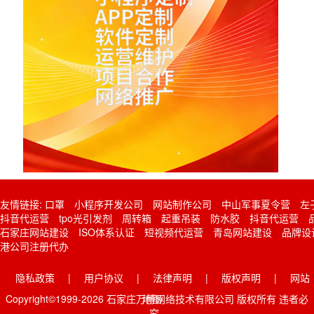
友情链接:
口罩
小程序开发公司
网站制作公司
中山军事夏令营
左
抖音代运营
tpo光引发剂
周转箱
起重吊装
防水胶
抖音代运营
石家庄网站建设
ISO体系认证
短视频代运营
青岛网站建设
品牌设
港公司注册代办
隐私政策
|
用户协议
|
法律声明
|
版权声明
|
网站
Copyright©1999-2026 石家庄万博网络技术有限公司 版权所有 违者必
地图
究