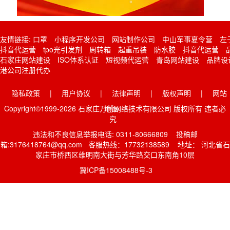
友情链接:
口罩
小程序开发公司
网站制作公司
中山军事夏令营
左
抖音代运营
tpo光引发剂
周转箱
起重吊装
防水胶
抖音代运营
石家庄网站建设
ISO体系认证
短视频代运营
青岛网站建设
品牌设
港公司注册代办
隐私政策
|
用户协议
|
法律声明
|
版权声明
|
网站
Copyright©1999-2026 石家庄万博网络技术有限公司 版权所有 违者必
地图
究
违法和不良信息举报电话: 0311-80666809 投稿邮
箱:3176418764@qq.com 客服热线：17732138589 地址： 河北省石
家庄市桥西区维明南大街与芳华路交口东南角10层
冀ICP备15008488号-3