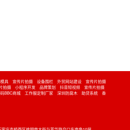
料模具
宣传片拍摄
设备围栏
外贸网站建设
宣传片拍摄
片拍摄
小程序开发
品牌策划
抖音短视频
宣传片拍摄
码BBC商城
工作服定制厂家
深圳防腐木
助贷系统
香
究
： 河北省石家庄市桥西区维明南大街与芳华路交口东南角10层