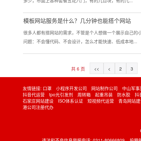
多少，市面上各种套餐五花八门，有的几百块，有的几...
模板网站服务是什么？几分钟也能搭个网站
很多人都有搭网站的需求，不管是个人想做一个展示自己的
问题：不会懂代码、不会设计，怎么才能快速、低成本地...
共 6 页
<<
<
2
3
友情链接:
口罩
小程序开发公司
网站制作公司
中山军事
抖音代运营
tpo光引发剂
周转箱
起重吊装
防水胶
抖
石家庄网站建设
ISO体系认证
短视频代运营
青岛网站建
港公司注册代办
违法和不良信息举报电话: 0311-80666809 投