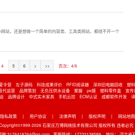
小网站，还是想做一个简单的内容类、工具类网站，都绕不开一个
4
5
6
>
>>
页次：4/6
夏令营
左子源码
科技成果评价
RFID阅读器
深圳旧电脑回收
塑
音代运营
品牌策划
无负压供水设备
聚脲
pe膜
塑料零件盒
宣传
设
品牌设计
中式实木家具
手机云控
ECM认证
成都软件开发
译
隐私政策
|
用户协议
|
法律声明
|
版权声明
|
网站地图
Copyright©1999-2026 石家庄万博网络技术有限公司 版权所有 违者必
稿邮箱:3176418764@qq.com 客服热线：17732138589 地址