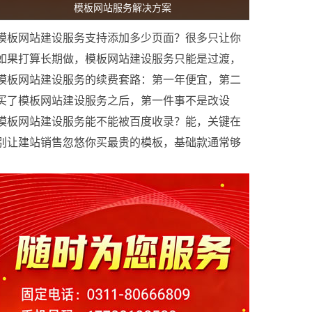
模板网站服务解决方案
模板网站建设服务支持添加多少页面？很多只让你
加20页以内
如果打算长期做，模板网站建设服务只能是过渡，
迟早要升级定制网站
模板网站建设服务的续费套路：第一年便宜，第二
年翻倍
买了模板网站建设服务之后，第一件事不是改设
计，是改联系方式
模板网站建设服务能不能被百度收录？能，关键在
于内容
别让建站销售忽悠你买最贵的模板，基础款通常够
用