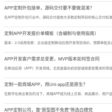
APP定制外包接单，源码交付要不要做混淆？
在APP定制外包行业中，源码交付是绝大多数定制项目的核心交付标准
定制APP开发报价单模板（含编制与使用指南）
版本：2.0适用场景：企业级定制移动应用开发项目询价、预算审批及
APP开发客户需求总变更，MVP版本如何签合同
在移动应用（APP）开发领域，尤其是面向初创型或探索型需求的项目
定制一款商城APP，用Uni-app还是原生？
在数字化商业普及的当下，商城APP成为线上交易、商品展示、用户运
APP定制公司，靠“原型图不免费”筛选白嫖党