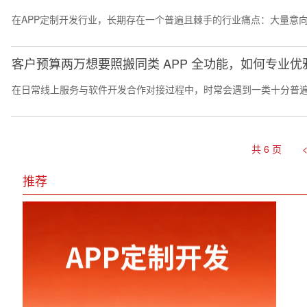
在APP定制开发行业，长期存在一个普遍且棘手的行业痛点：大量意向
客户预算两万想要照搬同类 APP 全功能，如何专业
在日常线上服务与软件开发合作对接过程中，时常会遇到一类十分普遍
共 6 页
推荐