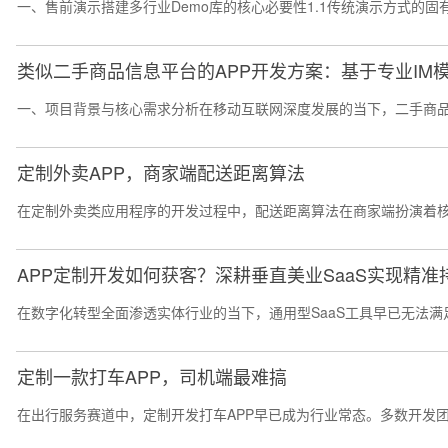
一、售前演示搭建多行业Demo库的核心必要性1.1传统演示方式的固
类似二手商品信息平台的APP开发方案：基于专业IM
一、项目背景与核心需求分析在移动互联网深度发展的当下，二手商品交
定制外卖APP，商家端配送距离算法
在定制外卖类应用程序的开发过程中，配送距离算法在商家端扮演着核
APP定制开发如何获客？深耕垂直美业SaaS实现精准
在数字化转型全面渗透实体行业的当下，通用型SaaS工具早已无法满足
定制一款打车APP，司机端最难搞
在出行服务赛道中，定制开发打车APP早已成为行业常态。多数开发团