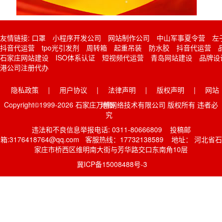
友情链接:
口罩
小程序开发公司
网站制作公司
中山军事夏令营
左
抖音代运营
tpo光引发剂
周转箱
起重吊装
防水胶
抖音代运营
石家庄网站建设
ISO体系认证
短视频代运营
青岛网站建设
品牌设
港公司注册代办
隐私政策
|
用户协议
|
法律声明
|
版权声明
|
网站
Copyright©1999-2026 石家庄万博网络技术有限公司 版权所有 违者必
地图
究
违法和不良信息举报电话: 0311-80666809 投稿邮
箱:3176418764@qq.com 客服热线：17732138589 地址： 河北省石
家庄市桥西区维明南大街与芳华路交口东南角10层
冀ICP备15008488号-3