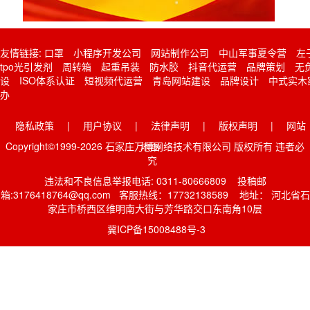
友情链接:
口罩
小程序开发公司
网站制作公司
中山军事夏令营
左
tpo光引发剂
周转箱
起重吊装
防水胶
抖音代运营
品牌策划
无
设
ISO体系认证
短视频代运营
青岛网站建设
品牌设计
中式实木
办
隐私政策
|
用户协议
|
法律声明
|
版权声明
|
网站
Copyright©1999-2026 石家庄万博网络技术有限公司 版权所有 违者必
地图
究
违法和不良信息举报电话: 0311-80666809 投稿邮
箱:3176418764@qq.com 客服热线：17732138589 地址： 河北省石
家庄市桥西区维明南大街与芳华路交口东南角10层
冀ICP备15008488号-3