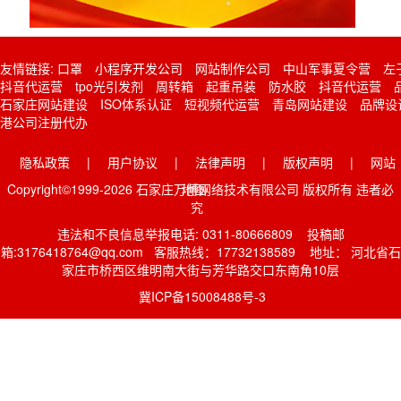
友情链接:
口罩
小程序开发公司
网站制作公司
中山军事夏令营
左
抖音代运营
tpo光引发剂
周转箱
起重吊装
防水胶
抖音代运营
石家庄网站建设
ISO体系认证
短视频代运营
青岛网站建设
品牌设
港公司注册代办
隐私政策
|
用户协议
|
法律声明
|
版权声明
|
网站
Copyright©1999-2026 石家庄万博网络技术有限公司 版权所有 违者必
地图
究
违法和不良信息举报电话: 0311-80666809 投稿邮
箱:3176418764@qq.com 客服热线：17732138589 地址： 河北省石
家庄市桥西区维明南大街与芳华路交口东南角10层
冀ICP备15008488号-3