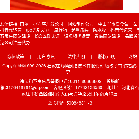
友情链接:
口罩
小程序开发公司
网站制作公司
中山军事夏令营
左
抖音代运营
tpo光引发剂
周转箱
起重吊装
防水胶
抖音代运营
石家庄网站建设
ISO体系认证
短视频代运营
青岛网站建设
品牌设
港公司注册代办
隐私政策
|
用户协议
|
法律声明
|
版权声明
|
网站
Copyright©1999-2026 石家庄万博网络技术有限公司 版权所有 违者必
地图
究
违法和不良信息举报电话: 0311-80666809 投稿邮
箱:3176418764@qq.com 客服热线：17732138589 地址： 河北省石
家庄市桥西区维明南大街与芳华路交口东南角10层
冀ICP备15008488号-3